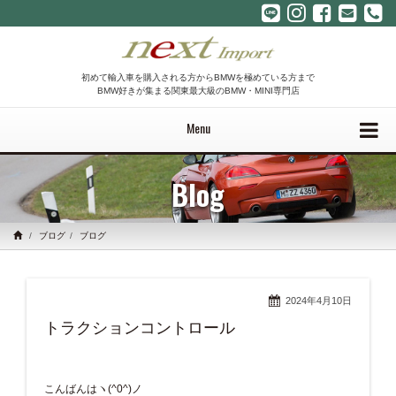
初めて輸入車を購入される方からBMWを極めている方まで
BMW好きが集まる関東最大級のBMW・MINI専門店
Menu
Blog
ブログ
ブログ
2024年4月10日
トラクションコントロール
こんばんはヽ(^0^)ノ