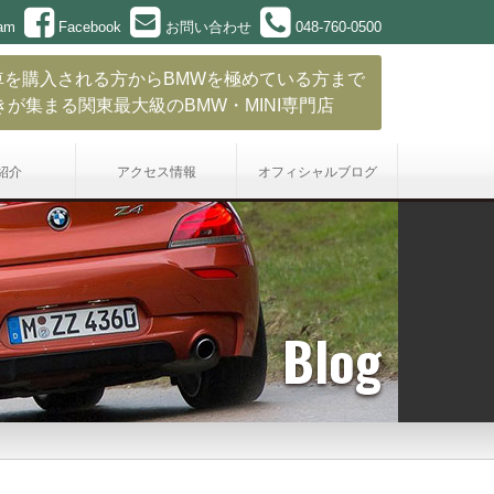
ram
Facebook
お問い合わせ
048-760-0500
車を購入される方からBMWを極めている方まで
きが集まる関東最大級のBMW・MINI専門店
紹介
アクセス情報
オフィシャル
ブログ
Blog