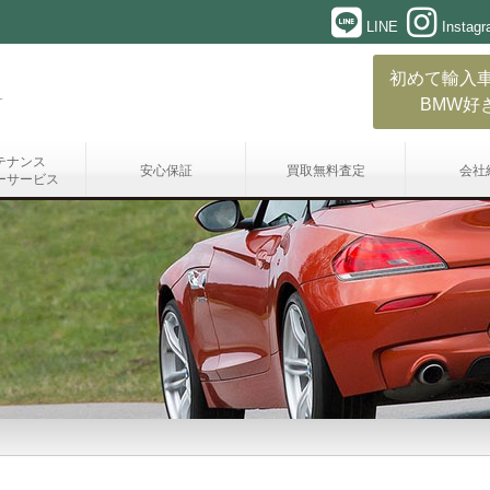
LINE
Instag
初めて輸入
BMW好
テナンス
安心保証
買取無料査定
会社
ーサービス