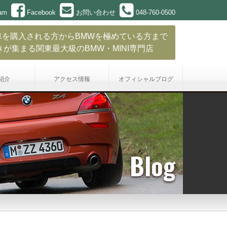
ram
Facebook
お問い合わせ
048-760-0500
車を購入される方からBMWを極めている方まで
きが集まる関東最大級のBMW・MINI専門店
紹介
アクセス情報
オフィシャル
ブログ
Blog