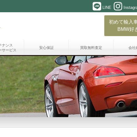
LINE
Instag
初めて輸入
BMW好
テナンス
安心保証
買取無料査定
会社
ーサービス