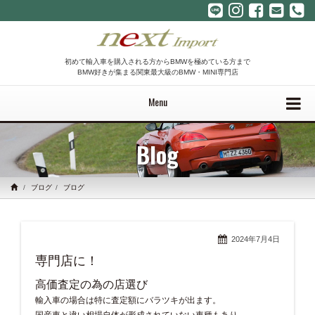
初めて輸入車を購入される方からBMWを極めている方まで
BMW好きが集まる関東最大級のBMW・MINI専門店
Menu
Blog
ブログ
ブログ
2024年7月4日
専門店に！
高価査定の為の店選び
輸入車の場合は特に査定額にバラツキが出ます。
国産車と違い相場自体が形成されていない車種もあり