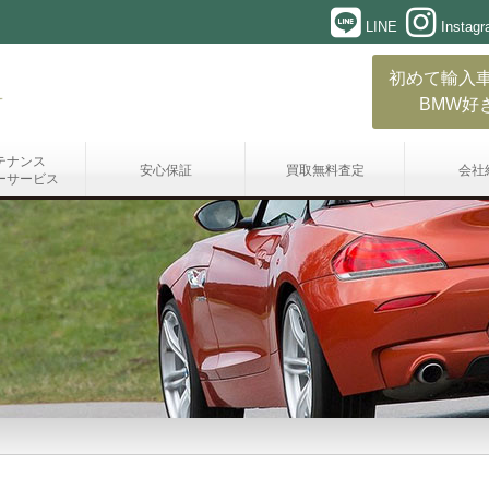
LINE
Instag
初めて輸入
BMW好
テナンス
安心保証
買取無料査定
会社
ーサービス