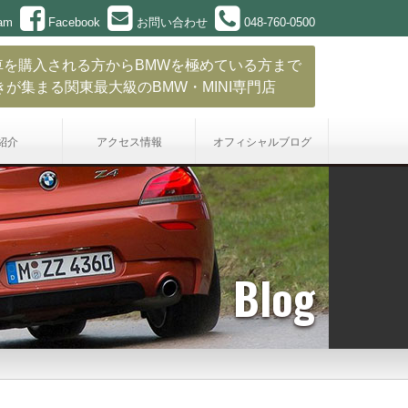
ram
Facebook
お問い合わせ
048-760-0500
車を購入される方からBMWを極めている方まで
きが集まる関東最大級のBMW・MINI専門店
紹介
アクセス情報
オフィシャル
ブログ
Blog