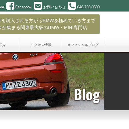
ram
Facebook
お問い合わせ
048-760-0500
車を購入される方からBMWを極めている方まで
きが集まる関東最大級のBMW・MINI専門店
紹介
アクセス情報
オフィシャル
ブログ
Blog