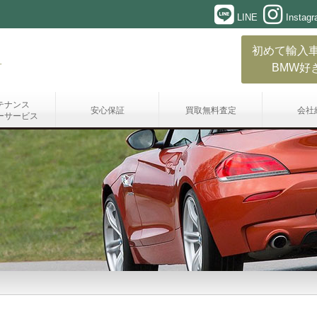
LINE
Instag
初めて輸入
BMW好
テナンス
安心保証
買取無料査定
会社
ーサービス