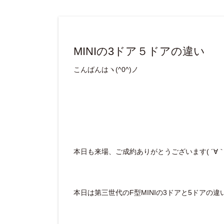
MINIの3ドア５ドアの違い
こんばんはヽ(^0^)ノ
本日も来場、ご成約ありがとうございます( ´∀｀ 
本日は第三世代のF型MINIの3ドアと5ドアの違