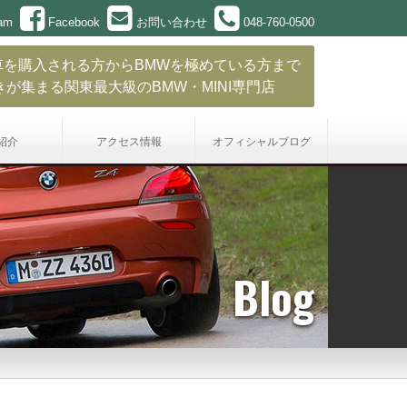
ram
Facebook
お問い合わせ
048-760-0500
車を購入される方からBMWを極めている方まで
きが集まる関東最大級のBMW・MINI専門店
紹介
アクセス情報
オフィシャル
ブログ
Blog