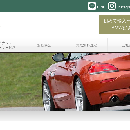
LINE
Instag
初めて輸入
BMW好
テナンス
安心保証
買取無料査定
会社
ーサービス