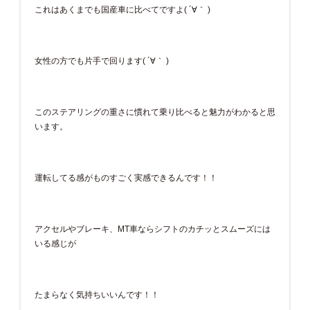
これはあくまでも国産車に比べてですよ( ´∀｀ )
女性の方でも片手で回ります( ´∀｀ )
このステアリングの重さに慣れて乗り比べると魅力がわかると思
います。
運転してる感がものすごく実感できるんです！！
アクセルやブレーキ、MT車ならシフトのカチッとスムーズには
いる感じが
たまらなく気持ちいいんです！！