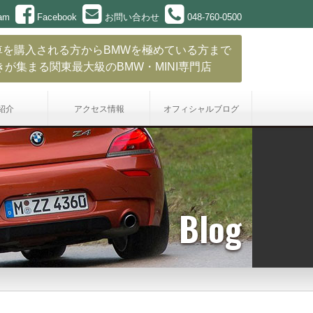
ram
Facebook
お問い合わせ
048-760-0500
車を購入される方からBMWを極めている方まで
きが集まる関東最大級のBMW・MINI専門店
紹介
アクセス情報
オフィシャル
ブログ
Blog