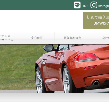
LINE
Instag
初めて輸入
BMW好
テナンス
安心保証
買取無料査定
会社
ーサービス