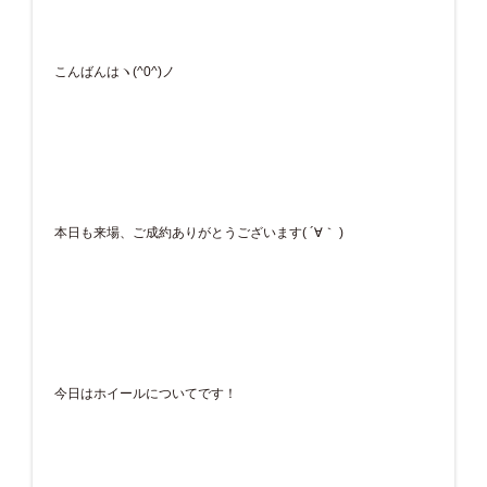
こんばんはヽ(^0^)ノ
本日も来場、ご成約ありがとうございます( ´∀｀ )
今日はホイールについてです！