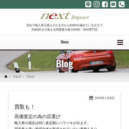
初めて輸入車を購入される方からBMWを極めている方まで
BMW好きが集まる関東最大級のBMW・MINI専門店
Menu
Blog
ブログ
ブログ
2025年1月8日
買取も！
高価査定の為の店選び
輸入車の場合は特に査定額にバラツキが出ます。
国産車と違い相場自体が形成されていない車種もあり