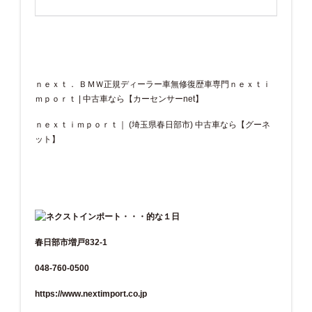
ｎｅｘｔ． ＢＭＷ正規ディーラー車無修復歴車専門ｎｅｘｔｉ
ｍｐｏｒｔ | 中古車なら【カーセンサーnet】
ｎｅｘｔｉｍｐｏｒｔ｜ (埼玉県春日部市) 中古車なら【グーネ
ット】
春日部市増戸832-1
048-760-0500
https://www.nextimport.co.jp