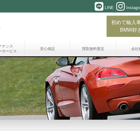
LINE
Instag
初めて輸入
BMW好
テナンス
安心保証
買取無料査定
会社
ーサービス