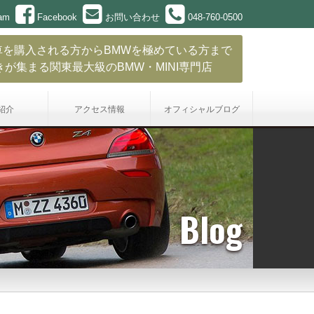
ram
Facebook
お問い合わせ
048-760-0500
車を購入される方からBMWを極めている方まで
きが集まる関東最大級のBMW・MINI専門店
紹介
アクセス情報
オフィシャル
ブログ
Blog