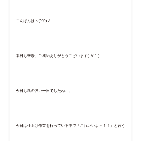
こんばんはヽ(^0^)ノ
本日も来場、ご成約ありがとうございます( ´∀｀ )
今日も風の強い一日でしたね、、
今日は仕上げ作業を行っている中で「これいいよ～！！」と言う