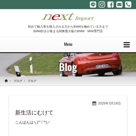
初めて輸入車を購入される方からBMWを極めている方まで
BMW好きが集まる関東最大級のBMW・MINI専門店
Menu
Blog
ブログ
ブログ
2025年3月19日
新生活にむけて
こんばんは＼(^▽^)／