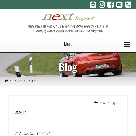
初めて輸入車を購入される方からBMWを極めている方まで
BMW好きが集まる関東最大級のBMW・MINI専門店
Menu
Blog
ブログ
ブログ
2025年5月2日
ASD
こんばんは＼(^▽^)／