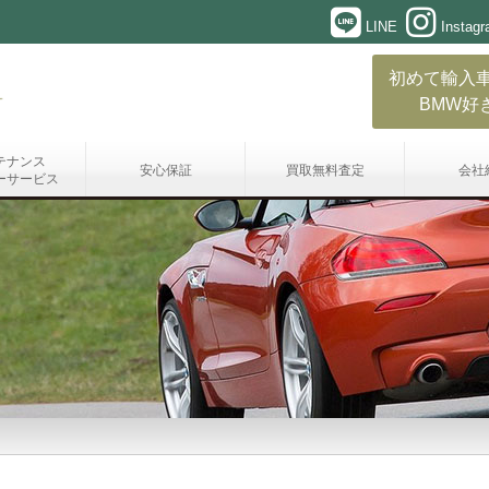
LINE
Instag
初めて輸入
BMW好
テナンス
安心保証
買取無料査定
会社
ーサービス