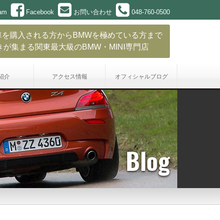
ram
Facebook
お問い合わせ
048-760-0500
車を購入される方からBMWを極めている方まで
きが集まる関東最大級のBMW・MINI専門店
紹介
アクセス情報
オフィシャル
ブログ
Blog