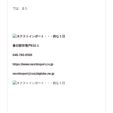
では、また
春日部市増戸832-1
048-760-0500
https://www.nextimport.co.jp
nextimport@xui.biglobe.ne.jp