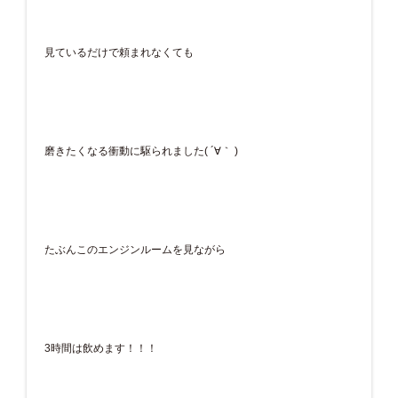
見ているだけで頼まれなくても
磨きたくなる衝動に駆られました( ´∀｀ )
たぶんこのエンジンルームを見ながら
3時間は飲めます！！！