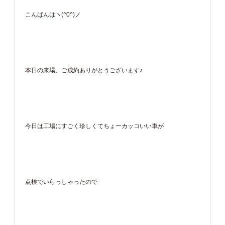
こんばんはヽ(^0^)ノ
本日の来場、ご成約ありがとうございます♪
今日は工場にすごく珍しくてちょーカッコいい車が
点検でいらっしゃったので