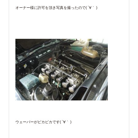
オーナー様に許可を頂き写真を撮ったので( ´∀｀ )
ウェーバーがピカピカです( ´∀｀ )