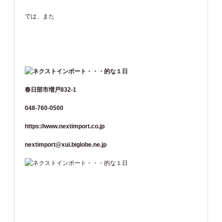
では、また
春日部市増戸832-1
048-760-0500
https://www.nextimport.co.jp
nextimport@xui.biglobe.ne.jp