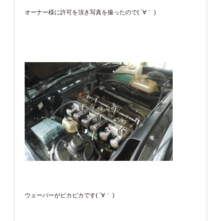
オーナー様に許可を頂き写真を撮ったので( ´∀｀ )
ウェーバーがピカピカです( ´∀｀ )