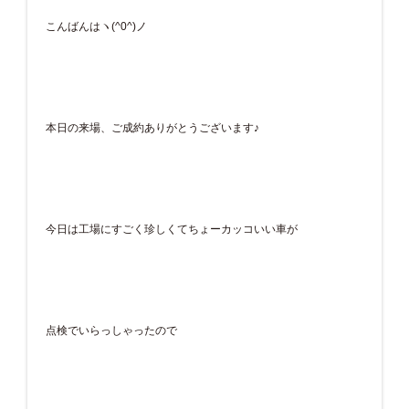
こんばんはヽ(^0^)ノ
本日の来場、ご成約ありがとうございます♪
今日は工場にすごく珍しくてちょーカッコいい車が
点検でいらっしゃったので