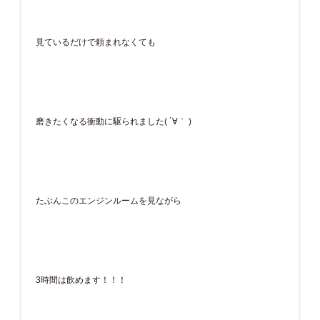
見ているだけで頼まれなくても
磨きたくなる衝動に駆られました( ´∀｀ )
たぶんこのエンジンルームを見ながら
3時間は飲めます！！！