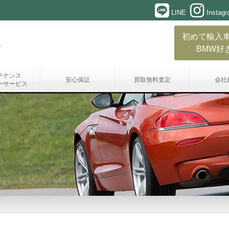
LINE
Instag
初めて輸入
BMW好
テナンス
安心保証
買取無料査定
会社
ーサービス