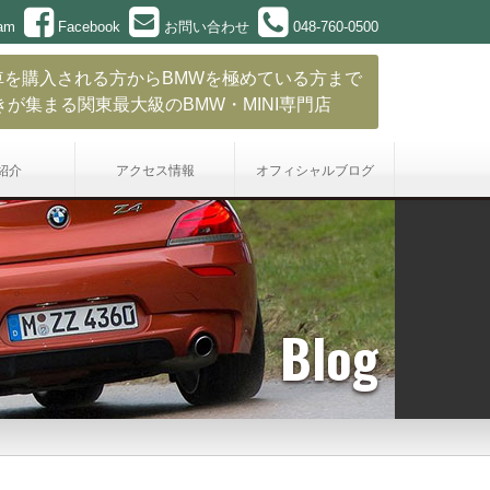
ram
Facebook
お問い合わせ
048-760-0500
車を購入される方からBMWを極めている方まで
きが集まる関東最大級のBMW・MINI専門店
紹介
アクセス情報
オフィシャル
ブログ
Blog