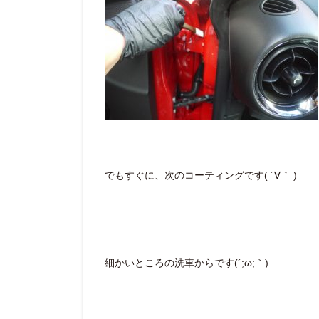
でもすぐに、次のコーティングです( ´∀｀ )
細かいところの洗車からです(´;ω;｀)