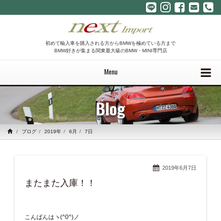
初めて輸入車を購入される方からBMWを極めている方まで
BMW好きが集まる関東最大級のBMW・MINI専門店
Menu
Blog
ブログ
2019年
6月
7日
2019年6月7日
またまた入庫！！
こんばんはヽ(^0^)ノ