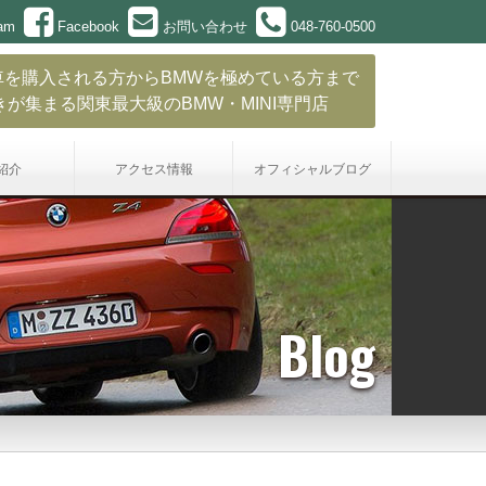
ram
Facebook
お問い合わせ
048-760-0500
車を購入される方からBMWを極めている方まで
きが集まる関東最大級のBMW・MINI専門店
紹介
アクセス情報
オフィシャル
ブログ
Blog