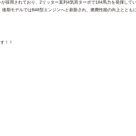
ジンが採用されており、2リッター直列4気筒ターボで184馬力を発揮して
、後期モデルではB48型エンジンへと刷新され、燃費性能の向上ととも
ます！！