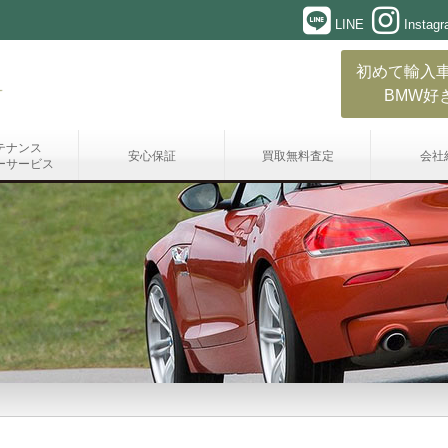
LINE
Instag
初めて輸入
BMW好
テナンス
安心保証
買取無料査定
会社
ーサービス