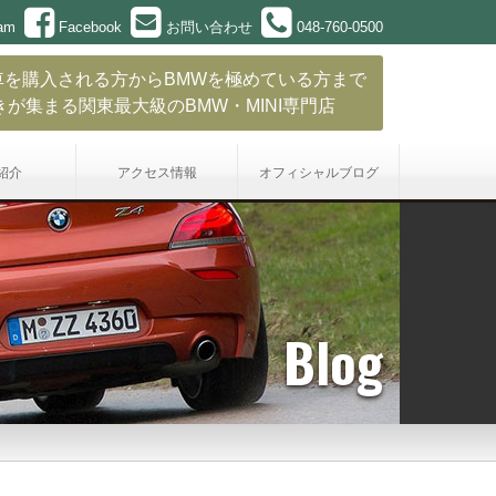
ram
Facebook
お問い合わせ
048-760-0500
車を購入される方からBMWを極めている方まで
きが集まる関東最大級のBMW・MINI専門店
紹介
アクセス情報
オフィシャル
ブログ
Blog