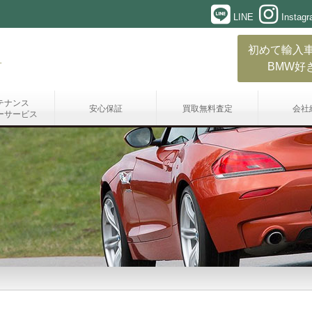
LINE
Instag
初めて輸入
BMW好
テナンス
安心保証
買取無料査定
会社
ーサービス