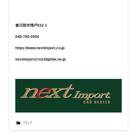
春日部市増戸832-1
048-760-0500
https://www.nextimport.co.jp
nextimport@xui.biglobe.ne.jp
ブログ