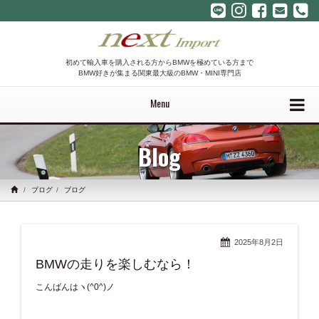
初めて輸入車を購入される方からBMWを極めている方まで
BMW好きが集まる関東最大級のBMW・MINI専門店
Menu
Blog
ブログ
ブログ
2025年8月2日
BMWの走りを楽しむなら！
こんばんはヽ(^0^)ノ