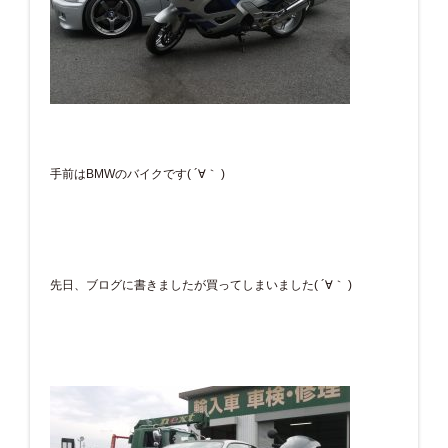
手前はBMWのバイクです( ´∀｀ )
先日、ブログに書きましたが買ってしまいました( ´∀｀ )