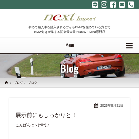
初めて輸入車を購入される方からBMWを極めている方まで
BMW好きが集まる関東最大級のBMW・MINI専門店
Menu
Blog
ブログ
ブログ
2025年8月31日
展示前にもしっかりと！
こんばんはヽ(^0^)ノ