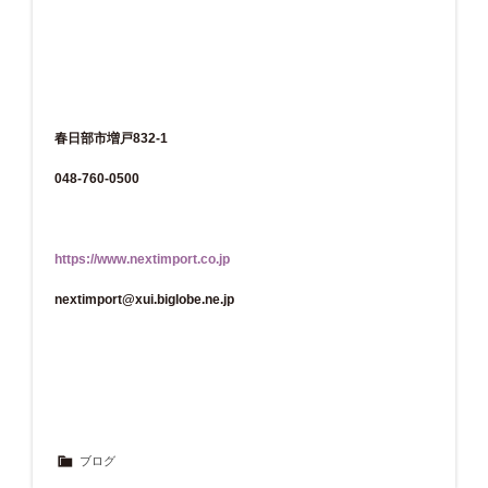
春日部市増戸832-1
048-760-0500
https://www.nextimport.co.jp
nextimport@xui.biglobe.ne.jp
ブログ