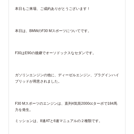
本日もご来場、ご成約ありがとうございます！
本日は、BMWのF30 Mスポーツについてです。
F30はE90の後継でオーソドックスなセダンです。
ガソリンエンジンの他に、ディーゼルエンジン、プラグインハイ
ブリッドが用意されました。
F30 Mスポーツのエンジンは、直列4気筒2000ccターボで184馬
力を発生。
ミッションは、8速ATと6速マニュアルの２種類です。