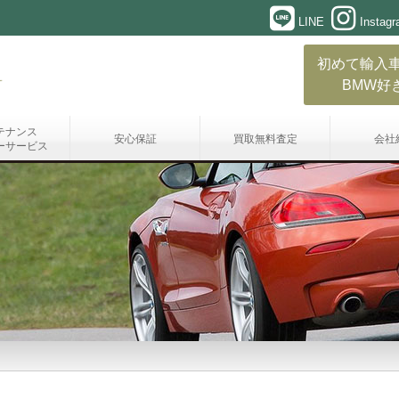
LINE
Instag
初めて輸入
BMW好
テナンス
安心保証
買取無料査定
会社
ーサービス