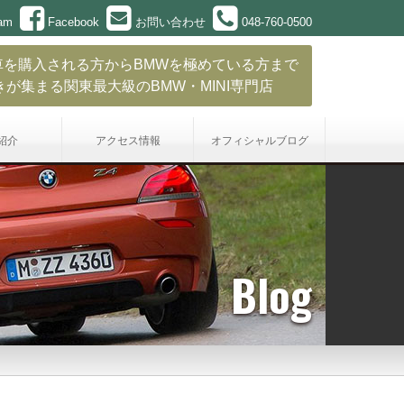
ram
Facebook
お問い合わせ
048-760-0500
車を購入される方からBMWを極めている方まで
きが集まる関東最大級のBMW・MINI専門店
紹介
アクセス情報
オフィシャル
ブログ
Blog