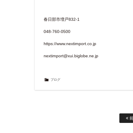
春日部市増戸832-1
048-760-0500
https://www.nextimport.co.jp
nextimport@xui.biglobe.ne.jp
ブログ
前