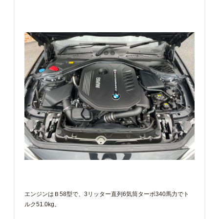
エンジンはＢ58型で、3リッター直列6気筒ターボ340馬力でト
ルク51.0kg。