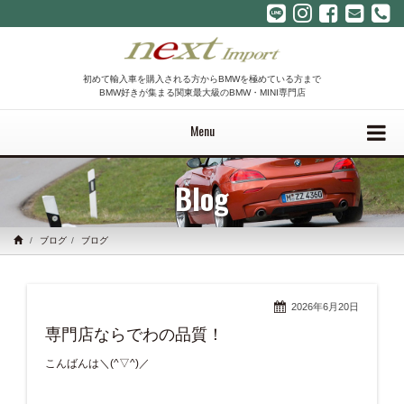
初めて輸入車を購入される方からBMWを極めている方まで
BMW好きが集まる関東最大級のBMW・MINI専門店
Menu
Blog
ブログ
ブログ
2026年6月20日
専門店ならでわの品質！
こんばんは＼(^▽^)／