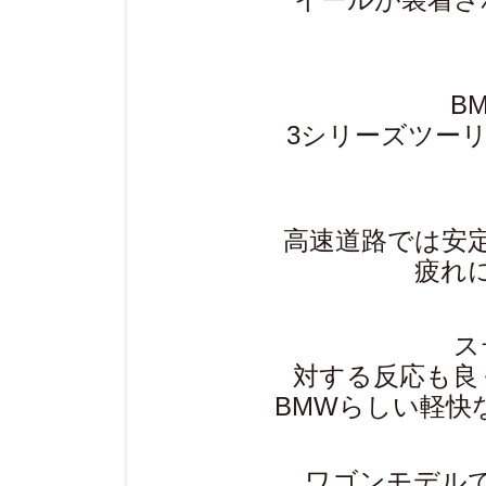
B
3シリーズツー
高速道路では安
疲れ
ス
対する反応も良
BMWらしい軽快
ワゴンモデル