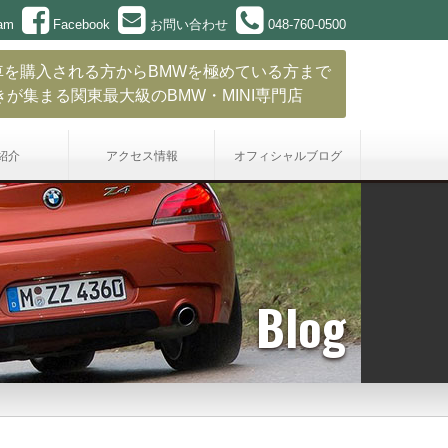
ram
Facebook
お問い合わせ
048-760-0500
車を購入される方からBMWを極めている方まで
きが集まる関東最大級のBMW・MINI専門店
紹介
アクセス情報
オフィシャル
ブログ
Blog