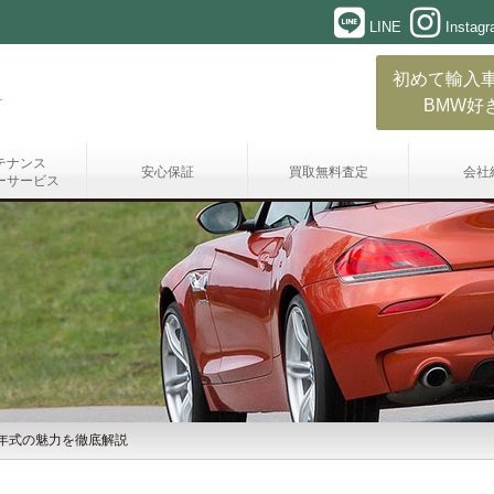
LINE
Instag
初めて輸入
BMW好
テナンス
安心保証
買取無料査定
会社
ーサービス
015年式の魅力を徹底解説