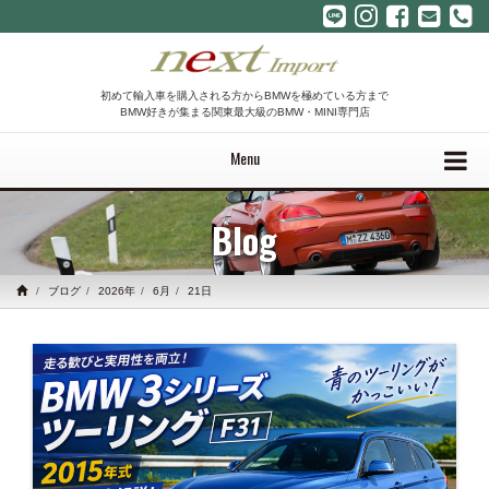
初めて輸入車を購入される方からBMWを極めている方まで
BMW好きが集まる関東最大級のBMW・MINI専門店
Menu
Blog
ブログ
2026年
6月
21日