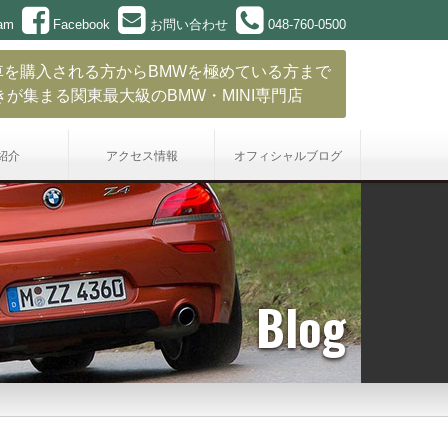
ram
Facebook
お問い合わせ
048-760-0500
車を購入される方からBMWを極めている方まで
きが集まる関東最大級のBMW・MINI専門店
紹介
アクセス情報
オフィシャル
ブログ
Blog