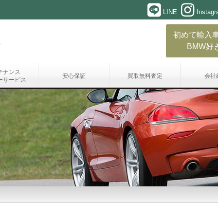
LINE
Instag
初めて輸入
BMW好
テナンス
安心保証
買取無料査定
会社
ーサービス