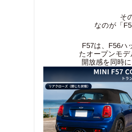
そ
なのが「F
F57は、F5
たオープンモデ
開放感を同時に