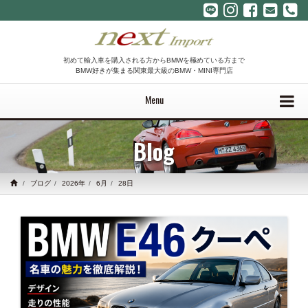
初めて輸入車を購入される方からBMWを極めている方まで
BMW好きが集まる関東最大級のBMW・MINI専門店
Menu
Blog
ブログ
2026年
6月
28日