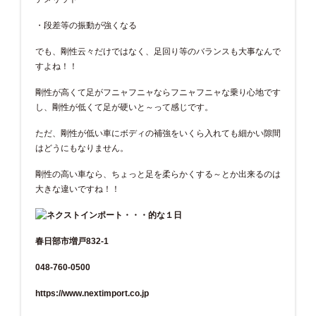
・段差等の振動が強くなる
でも、剛性云々だけではなく、足回り等のバランスも大事なんで
すよね！！
剛性が高くて足がフニャフニャならフニャフニャな乗り心地です
し、剛性が低くて足が硬いと～って感じです。
ただ、剛性が低い車にボディの補強をいくら入れても細かい隙間
はどうにもなりません。
剛性の高い車なら、ちょっと足を柔らかくする～とか出来るのは
大きな違いですね！！
春日部市増戸832-1
048-760-0500
https://www.nextimport.co.jp