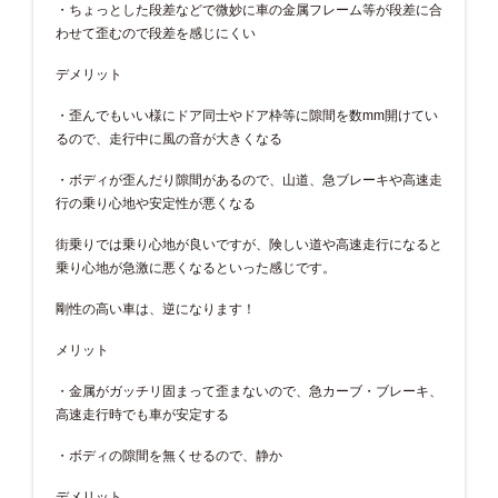
・ちょっとした段差などで微妙に車の金属フレーム等が段差に合
わせて歪むので段差を感じにくい
デメリット
・歪んでもいい様にドア同士やドア枠等に隙間を数mm開けてい
るので、走行中に風の音が大きくなる
・ボディが歪んだり隙間があるので、山道、急ブレーキや高速走
行の乗り心地や安定性が悪くなる
街乗りでは乗り心地が良いですが、険しい道や高速走行になると
乗り心地が急激に悪くなるといった感じです。
剛性の高い車は、逆になります！
メリット
・金属がガッチリ固まって歪まないので、急カーブ・ブレーキ、
高速走行時でも車が安定する
・ボディの隙間を無くせるので、静か
デメリット