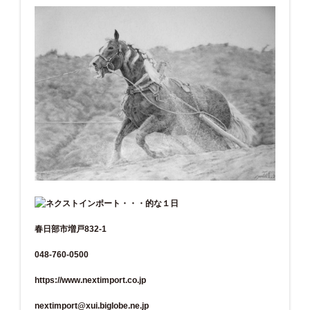
春日部市増戸832-1
048-760-0500
https://www.nextimport.co.jp
nextimport@xui.biglobe.ne.jp