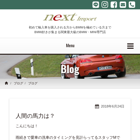
初めて輸入車を購入される方からBMWを極めている方まで
BMW好きが集まる関東最大級のBMW・MINI専門店
Menu
Blog
ブログ
ブログ
2018年6月24日
人間の馬力は？
こんにちは！
雨続きで愛車の洗車のタイミングを見計らってるスタッフMで