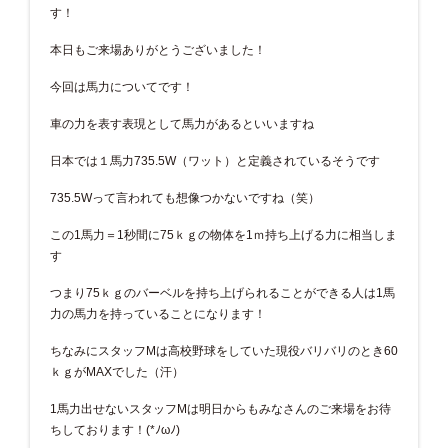
す！
本日もご来場ありがとうございました！
今回は馬力についてです！
車の力を表す表現として馬力があるといいますね
日本では１馬力735.5W（ワット）と定義されているそうです
735.5Wって言われても想像つかないですね（笑）
この1馬力＝1秒間に75ｋｇの物体を1ｍ持ち上げる力に相当しま
す
つまり75ｋｇのバーベルを持ち上げられることができる人は1馬
力の馬力を持っていることになります！
ちなみにスタッフMは高校野球をしていた現役バリバリのとき60
ｋｇがMAXでした（汗）
1馬力出せないスタッフMは明日からもみなさんのご来場をお待
ちしております！(*ﾉωﾉ)