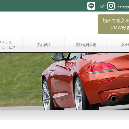
LINE
Instag
初めて輸入
BMW好
テナンス
安心保証
買取無料査定
会社
ーサービス