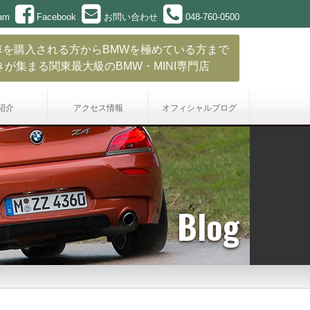
ram
Facebook
お問い合わせ
048-760-0500
車を購入される方からBMWを極めている方まで
きが集まる関東最大級のBMW・MINI専門店
紹介
アクセス情報
オフィシャル
ブログ
Blog