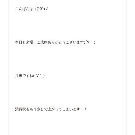
こんばんはヽ(^0^)ノ
本日も来場、ご成約ありがとうございます( ´∀｀ )
月末ですね( ´∀｀ )
消費税ももう少しで上がってしまいます！！