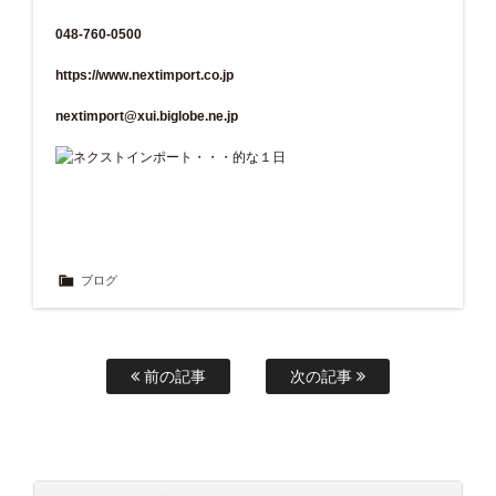
048-760-0500
https://www.nextimport.co.jp
nextimport@xui.biglobe.ne.jp
ブログ
前の記事
次の記事