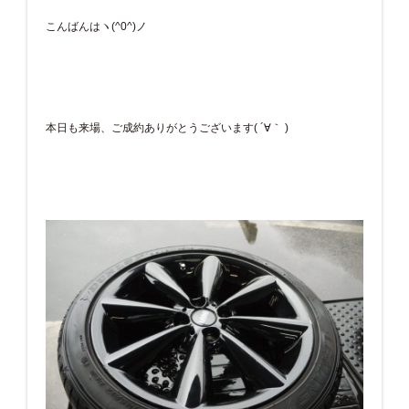
こんばんはヽ(^0^)ノ
本日も来場、ご成約ありがとうございます( ´∀｀ )