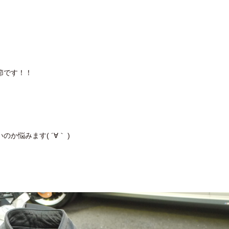
節です！！
悩みます( ´∀｀ )