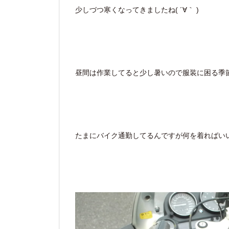
少しづつ寒くなってきましたね( ´∀｀ )
昼間は作業してると少し暑いので服装に困る季
たまにバイク通勤してるんですが何を着ればいいのか