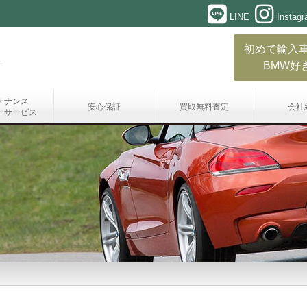
LINE
Instag
初めて輸入
BMW好
テナンス
安心保証
買取無料査定
会社
ーサービス