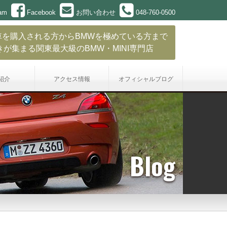
ram
Facebook
お問い合わせ
048-760-0500
車を購入される方からBMWを極めている方まで
きが集まる関東最大級のBMW・MINI専門店
紹介
アクセス情報
オフィシャル
ブログ
Blog