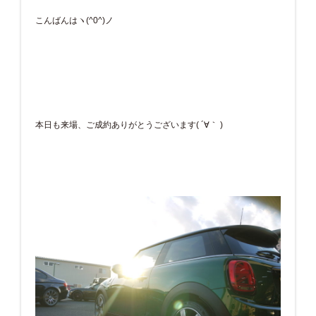
こんばんはヽ(^0^)ノ
本日も来場、ご成約ありがとうございます( ´∀｀ )