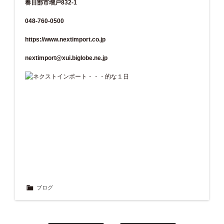
春日部市増戸832-1
048-760-0500
https://www.nextimport.co.jp
nextimport@xui.biglobe.ne.jp
ブログ