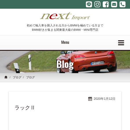
初めて輸入車を購入される方からBMWを極めている方まで
BMW好きが集まる関東最大級のBMW・MINI専門店
Menu
Blog
ブログ
ブログ
2020年1月12日
ラックⅡ