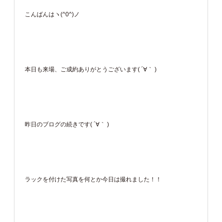
こんばんはヽ(^0^)ノ
本日も来場、ご成約ありがとうございます( ´∀｀ )
昨日のブログの続きです( ´∀｀ )
ラックを付けた写真を何とか今日は撮れました！！