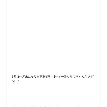
3月は年度末になり自動車業界も1年で一番ワサワサする月です(
´∀｀ )