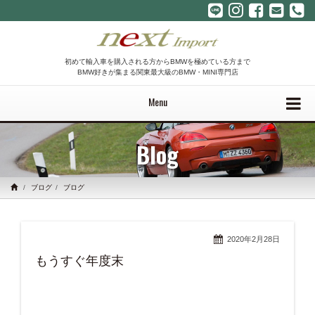
初めて輸入車を購入される方からBMWを極めている方まで
BMW好きが集まる関東最大級のBMW・MINI専門店
Menu
Blog
ブログ
ブログ
2020年2月28日
もうすぐ年度末