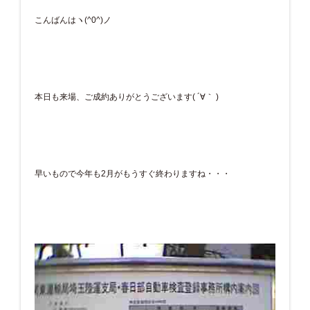
こんばんはヽ(^0^)ノ
本日も来場、ご成約ありがとうございます( ´∀｀ )
早いもので今年も2月がもうすぐ終わりますね・・・