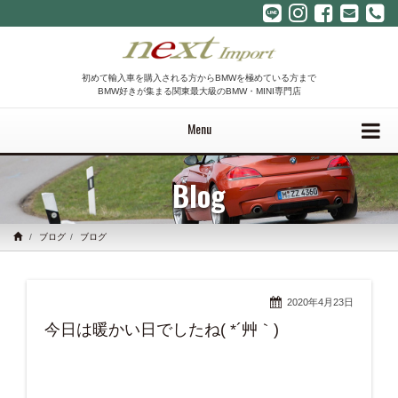
初めて輸入車を購入される方からBMWを極めている方まで
BMW好きが集まる関東最大級のBMW・MINI専門店
Menu
Blog
ブログ
ブログ
2020年4月23日
今日は暖かい日でしたね( *´艸｀)