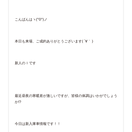
こんばんはヽ(^0^)ノ
本日も来場、ご成約ありがとうございます( ´∀｀ )
新人のＩです
最近昼夜の寒暖差が激しいですが、皆様の体調はいかがでしょう
か!?
今日は新入庫車情報です！！