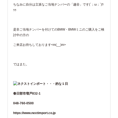
ちなみに自分は立派なご当地ナンバーの「越谷」です(´；ω；`)ｳ
ｩｩ
是非ご当地ナンバーを付けてのBMW・BMWミニのご購入をご検
討中の方の
ご来店お待ちしております<m(__)m>
ではまた。
春日部市増戸832-1
048-760-0500
https://www.nextimport.co.jp