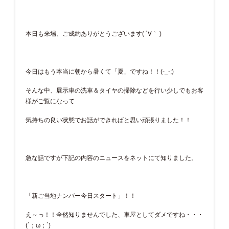
本日も来場、ご成約ありがとうございます( ´∀｀ )
今日はもう本当に朝から暑くて「夏」ですね！！(-_-;)
そんな中、展示車の洗車＆タイヤの掃除などを行い少しでもお客
様がご覧になって
気持ちの良い状態でお話ができればと思い頑張りました！！
急な話ですが下記の内容のニュースをネットにて知りました。
「新ご当地ナンバー今日スタート」！！
え～っ！！全然知りませんでした、車屋としてダメですね・・・
(´；ω；`)