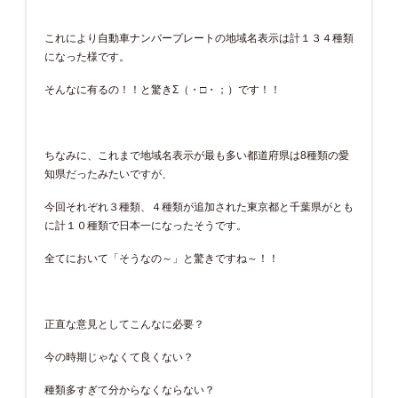
これにより自動車ナンバープレートの地域名表示は計１３４種類
になった様です。
そんなに有るの！！と驚きΣ（・□・；）です！！
ちなみに、これまで地域名表示が最も多い都道府県は8種類の愛
知県だったみたいですが、
今回それぞれ３種類、４種類が追加された東京都と千葉県がとも
に計１０種類で日本一になったそうです。
全てにおいて「そうなの～」と驚きですね～！！
正直な意見としてこんなに必要？
今の時期じゃなくて良くない？
種類多すぎて分からなくならない？