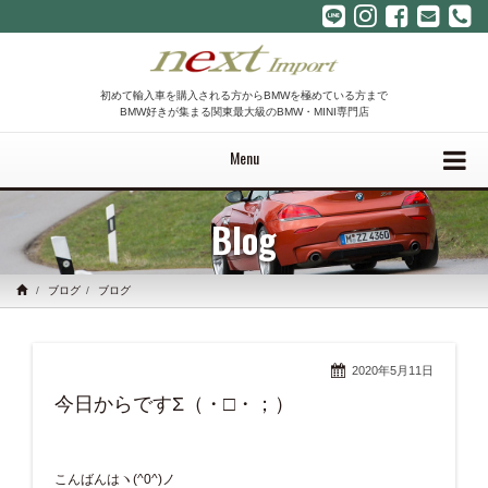
初めて輸入車を購入される方からBMWを極めている方まで
BMW好きが集まる関東最大級のBMW・MINI専門店
Menu
Blog
ブログ
ブログ
2020年5月11日
今日からですΣ（・□・；）
こんばんはヽ(^0^)ノ