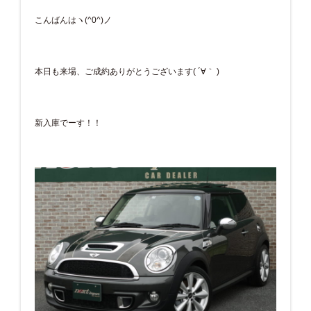
こんばんはヽ(^0^)ノ
本日も来場、ご成約ありがとうございます( ´∀｀ )
新入庫でーす！！