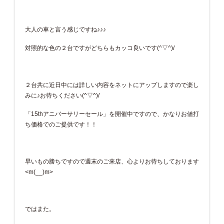
大人の車と言う感じですね♪♪♪
対照的な色の２台ですがどちらもカッコ良いです(^▽^)/
２台共に近日中には詳しい内容をネットにアップしますので楽し
みに♪お待ちください(^▽^)/
「15thアニバーサリーセール」を開催中ですので、かなりお値打
ち価格でのご提供です！！
早いもの勝ちですので週末のご来店、心よりお待ちしております
<m(__)m>
ではまた。