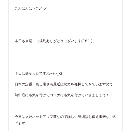
こんばんはヽ(^0^)ノ
本日も来場、ご成約ありがとうございます( ´∀｀ )
今日は暑かったですね～((-_-;)
日本の定番、蒸し暑さも最近は勢力を発揮してきていますので
熱中症にも気を付けてコロナにも気を付けていきましょう！！
今日はまだネットアップ前なので詳しい詳細はお伝え出来ないの
ですが