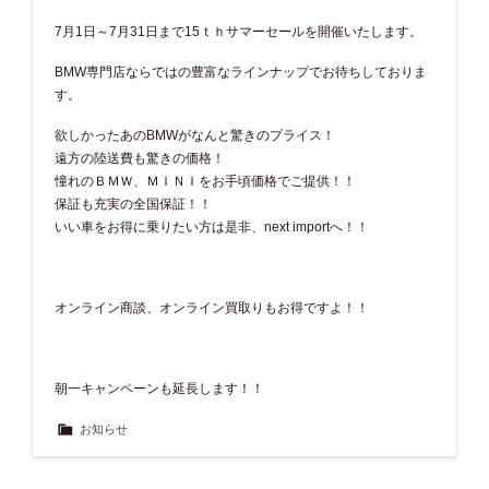
7月1日～7月31日まで15ｔｈサマーセールを開催いたします。
BMW専門店ならではの豊富なラインナップでお待ちしておりま
す。
欲しかったあのBMWがなんと驚きのプライス！
遠方の陸送費も驚きの価格！
憧れのＢＭＷ、ＭＩＮＩをお手頃価格でご提供！！
保証も充実の全国保証！！
いい車をお得に乗りたい方は是非、next importへ！！
オンライン商談、オンライン買取りもお得ですよ！！
朝一キャンペーンも延長します！！
お知らせ