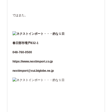
ではまた。
春日部市増戸832-1
048-760-0500
https://www.nextimport.co.jp
nextimport@xui.biglobe.ne.jp